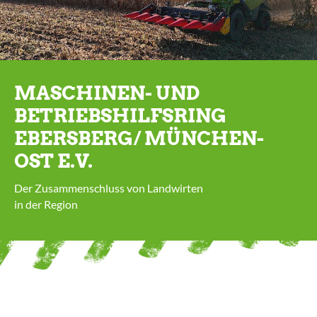
MASCHINEN- UND
BETRIEBS­HILFSRING
EBERSBERG/ MÜNCHEN-
OST E.V.
Der Zusammenschluss von Landwirten
in der Region